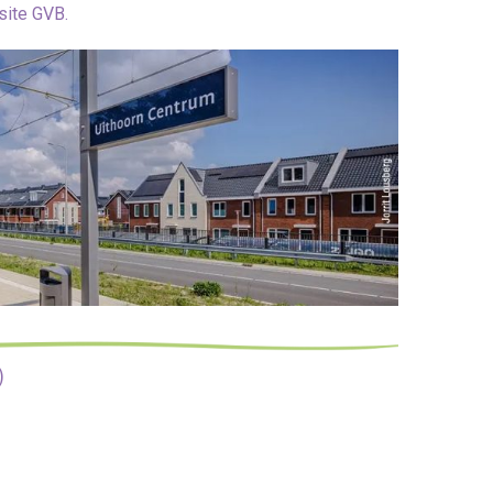
ite GVB.
)