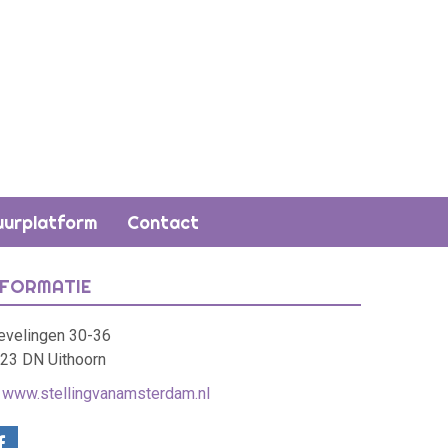
uurplatform
Contact
NFORMATIE
evelingen 30-36
23 DN Uithoorn
.
www.stellingvanamsterdam.nl