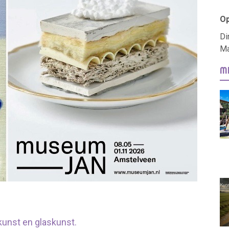
Op
Di
Ma
M
unst en glaskunst.