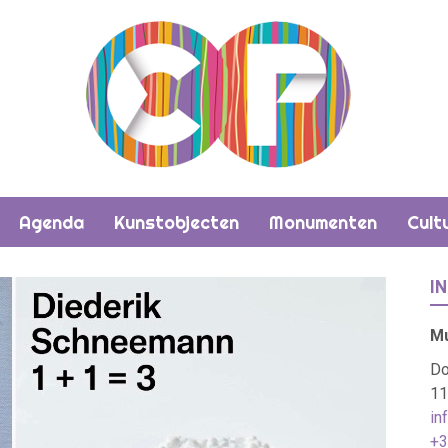
Agenda
Kunstobjecten
Monumenten
Cult
I
M
Do
11
in
+3