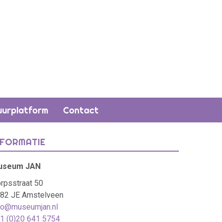
uurplatform
Contact
NFORMATIE
useum JAN
rpsstraat 50
82 JE Amstelveen
fo@museumjan.nl
1 (0)20 641 5754