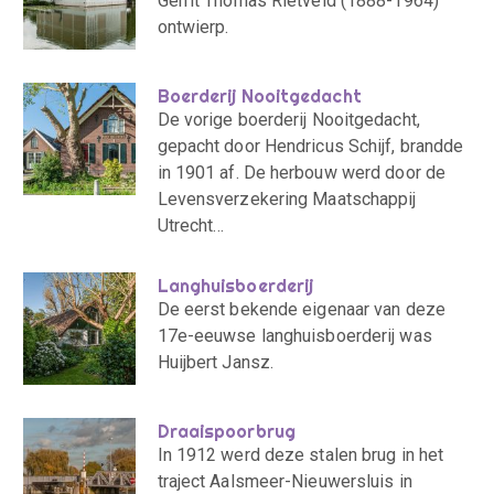
Gerrit Thomas Rietveld (1888-1964)
ontwierp.
Boerderij Nooitgedacht
De vorige boerderij Nooitgedacht,
gepacht door Hendricus Schijf, brandde
in 1901 af. De herbouw werd door de
Levensverzekering Maatschappij
Utrecht…
Langhuisboerderij
De eerst bekende eigenaar van deze
17e-eeuwse langhuisboerderij was
Huijbert Jansz.
Draaispoorbrug
In 1912 werd deze stalen brug in het
traject Aalsmeer-Nieuwersluis in