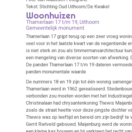
Tekst: Stichting Oud Uithoorn/De Kwakel
Woonhuizen
Thamerlaan 17 t/m 19, Uithoorn
Gemeentelijk monument
Thamerlaan 17 grijpt terug op een zeer vroeg woni
veel voor in het laatste kwart van de negentiende en
is niet sterk en zou als timmermansarchitectuur k
een mengeling van diverse soorten van afwerking. De
De panden Thamerlaan 17 t/m 19 dateren vermoedel
panden monumentale waarde.
De nummers 18 en 19 zijn tot één woning samengev
Thamerlaan werd in 1962 gerealiseerd. Stedenbouw
verbonden zou moeten worden met het Industriegeb
Christinalaan had chrysantenkoning Thewis Maijenbu
zoals de straat heette voor deze jongste dochter v
Thewis was op leeftijd en bereid om zijn bedrijf 
Gerrit Rietveld gebouwd. Maijenburg werd de woni
een kleine kas bouwen en hij verkreeg het recht va