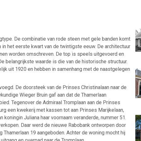
ngtype. De combinatie van rode steen met gele banden komt
 in het eerste kwart van de twintigste eeuw. De architectuur
unnen worden omschreven. De top is speels uitgevoerd en
 belangrijkste waarde is die van de historische structuur.
ijk uit 1920 en hebben in samenhang met de naastgelegen
oegd. De doorsteek van de Prinses Christinalaan naar de
kundige Wieger Bruin gaf aan dat de Thamerlaan
ied. Tegenover de Admiraal Tromplaan aan de Prinses
rg een kwekerij met kassen tot aan Prinses Marijkelaan,
an koningin Juliana haar voornaam veranderde, nummer 51.
te verkopen. Daar werd de nieuwe Rabobank ontworpen door
ng Thamerlaan 19 aangeboden. Achter de woning mocht hij
n uitgang en overpad naar de Tromplaan.