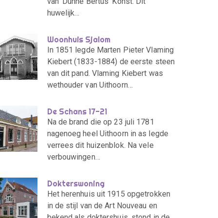
van ‘Dunne Bertus’ Konst. Dit
huwelijk…
Woonhuis Sjalom
In 1851 legde Marten Pieter Vlaming
Kiebert (1833-1884) de eerste steen
van dit pand. Vlaming Kiebert was
wethouder van Uithoorn…
De Schans 17-21
Na de brand die op 23 juli 1781
nagenoeg heel Uithoorn in as legde
verrees dit huizenblok. Na vele
verbouwingen…
Dokterswoning
Het herenhuis uit 1915 opgetrokken
in de stijl van de Art Nouveau en
bekend als doktershuis, stond in de