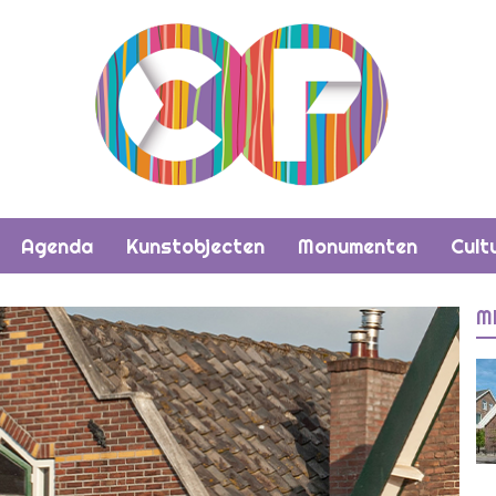
Agenda
Kunstobjecten
Monumenten
Cult
M